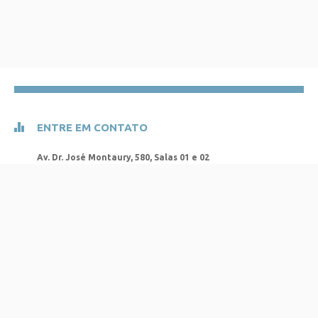
ENTRE EM CONTATO
Av. Dr. José Montaury
,
580
, Salas 01 e 02
Centro -
Veranópolis
-
RS
CEP:
95330-000
FONES:
(54) 3441-1652
/
(54) 3441-7573
E-MAILS:
foragato@foragato.com.br
administradora@foragato.com.br
administradora1@foragato.com.br
fiscal@foragato.com.br
fiscal1@foragato.com.br
rh@foragato.com.br
rh1@foragato.com.br