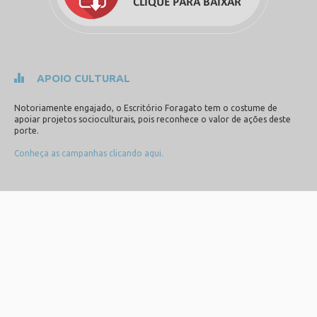
APOIO CULTURAL
Notoriamente engajado, o Escritório Foragato tem o costume de
apoiar projetos socioculturais, pois reconhece o valor de ações deste
porte.
Conheça as campanhas clicando aqui.